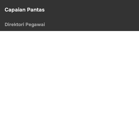
Capaian Pantas
Direktori Pegawai
Pejabat JPS Daerah
Laporan Tahunan
Undian
e-Penyertaan
Pekeliling
Muat Turun Dokumen
Perkhidmatan
Public Info Banjir
Sistem Tender Online Negeri Selangor