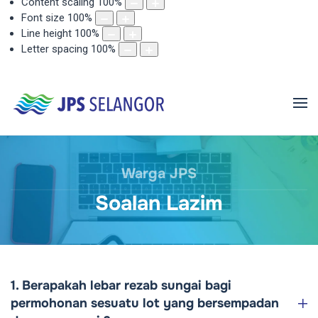
Content scaling
100
%
Font size
100
%
Line height
100
%
Letter spacing
100
%
Warga JPS
Soalan Lazim
1. Berapakah lebar rezab sungai bagi
permohonan sesuatu lot yang bersempadan