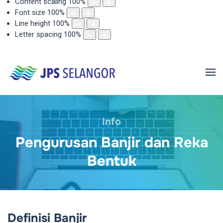
Content scaling
100
%
Font size
100
%
Line height
100
%
Letter spacing
100
%
Info
Pengurusan Banjir dan Reka
Bentuk
Definisi Banjir