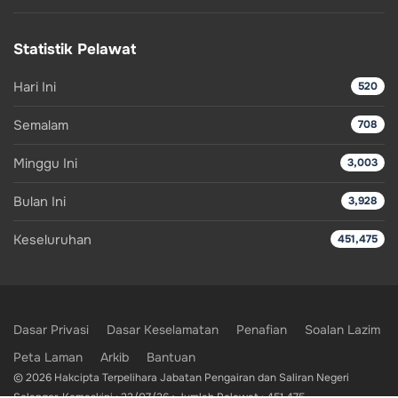
Statistik Pelawat
Hari Ini
520
Semalam
708
Minggu Ini
3,003
Bulan Ini
3,928
Keseluruhan
451,475
Dasar Privasi
Dasar Keselamatan
Penafian
Soalan Lazim
Peta Laman
Arkib
Bantuan
© 2026 Hakcipta Terpelihara Jabatan Pengairan dan Saliran Negeri
Selangor. Kemaskini : 23/07/26 • Jumlah Pelawat : 451,475