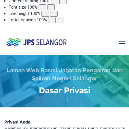
Content scaling
100
%
Font size
100
%
Line height
100
%
Letter spacing
100
%
Laman Web Rasmi Jabatan Pengairan dan
Saliran Negeri Selangor
Dasar Privasi
Privasi Anda
Halaman ini menerangkan dasar privasi yang merangkumi