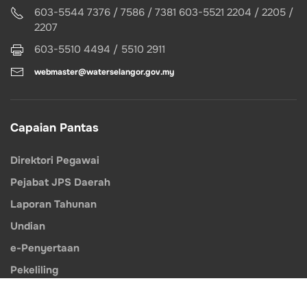
603-5544 7376 / 7586 / 7381 603-5521 2204 / 2205 /
2207
603-5510 4494 / 5510 2911
webmaster@waterselangor.gov.my
Capaian Pantas
Direktori Pegawai
Pejabat JPS Daerah
Laporan Tahunan
Undian
e-Penyertaan
Pekeliling
Muat Turun Dokumen