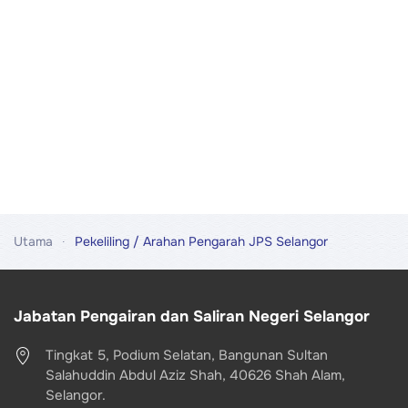
Utama
Pekeliling / Arahan Pengarah JPS Selangor
Jabatan Pengairan dan Saliran Negeri Selangor
Tingkat 5, Podium Selatan, Bangunan Sultan
Salahuddin Abdul Aziz Shah, 40626 Shah Alam,
Selangor.