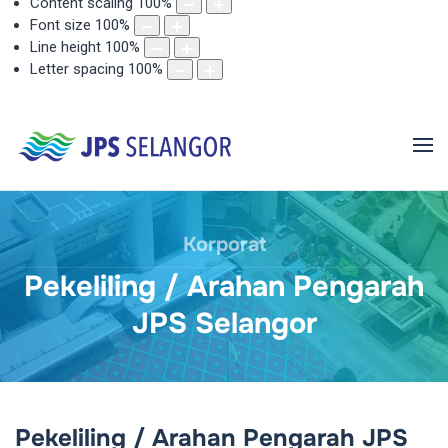
Content scaling
100
%
Font size
100
%
Line height
100
%
Letter spacing
100
%
Korporat
Pekeliling / Arahan Pengarah
JPS Selangor
Pekeliling / Arahan Pengarah JPS