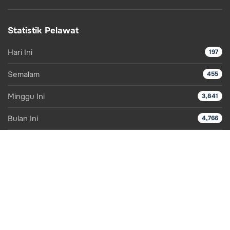
Statistik Pelawat
Hari Ini
197
Semalam
455
Minggu Ini
3,841
Bulan Ini
4,766
Keseluruhan
452,313
Dasar Privasi
Dasar Keselamatan
Penafian
Soalan Lazim
Peta Laman
Arkib
Bantuan
© 2026 Hakcipta Terpelihara Jabatan Pengairan dan Saliran Negeri