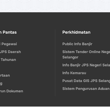
n Pantas
Perkhidmatan
ri Pegawai
Public Info Banjir
 JPS Daerah
Sistem Tender Online Nege
Selangor
 Tahunan
Info Banjir JPS Negeri Sel
Info Kemarau
rtaan
Pusat Data GIS JPS Selan
ng
Sistem Pengurusan Aduan
run Dokumen