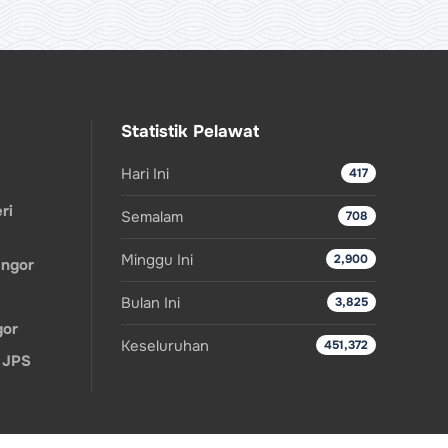
Statistik Pelawat
Hari Ini
417
ri
Semalam
708
Minggu Ini
2,900
angor
Bulan Ini
3,825
gor
Keseluruhan
451,372
 JPS