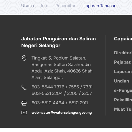
Utama
Info
Penerbitan
Laporan Tahunan
Jabatan Pengairan dan Saliran
Capaia
Negeri Selangor
Direkto
Tingkat 5, Podium Selatan,
Pejabat
Bangunan Sultan Salahuddin
Abdul Aziz Shah, 40626 Shah
Laporan
Alam, Selangor.
Undian
603-5544 7376 / 7586 / 7381
e-Penye
603-5521 2204 / 2205 / 2207
Pekelili
603-5510 4494 / 5510 2911
Muat Tu
webmaster@waterselangor.gov.my