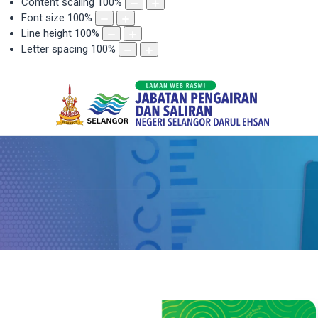
Content scaling
100
%
Font size
100
%
Line height
100
%
Letter spacing
100
%