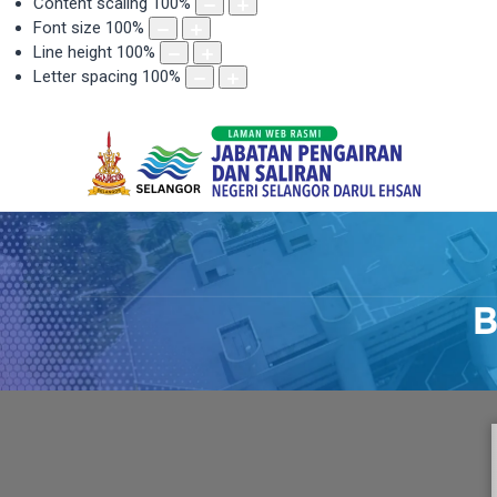
Content scaling
100
%
Font size
100
%
Line height
100
%
Letter spacing
100
%
B