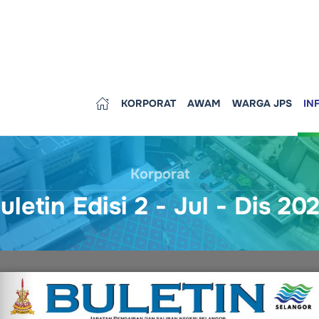
KORPORAT
AWAM
WARGA JPS
IN
Korporat
uletin Edisi 2 - Jul - Dis 20