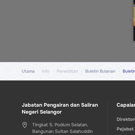
Utama
Info
Penerbitan
Buletin Bulanan
Buleti
Jabatan Pengairan dan Saliran
Capaia
Negeri Selangor
Direkto
Tingkat 5, Podium Selatan,
Pejabat
Bangunan Sultan Salahuddin