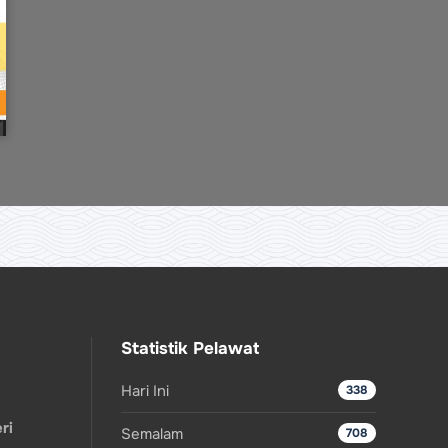
Statistik Pelawat
Hari Ini
338
ri
Semalam
708