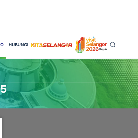
FO
HUBUNGI
25