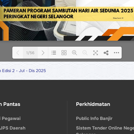
1/56
n Edisi 2 - Jul - Dis 2025
Loading PDF 100% ...
n Pantas
Perkhidmatan
ri Pegawai
Public Info Banjir
 JPS Daerah
Sistem Tender Online Nege