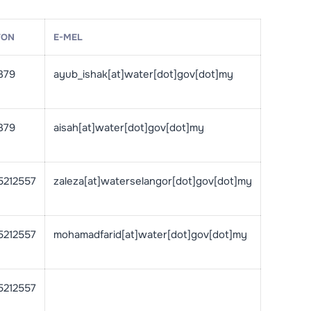
FON
E-MEL
379
ayub_ishak[at]water[dot]gov[dot]my
379
aisah[at]water[dot]gov[dot]my
5212557
zaleza[at]waterselangor[dot]gov[dot]my
5212557
mohamadfarid[at]water[dot]gov[dot]my
5212557