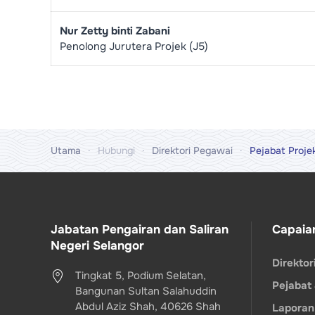
Nur Zetty binti Zabani
Penolong Jurutera Projek (J5)
Utama
Hubungi
Direktori Pegawai
Pejabat Proje
Jabatan Pengairan dan Saliran
Capaia
Negeri Selangor
Direkto
Tingkat 5, Podium Selatan,
Pejabat
Bangunan Sultan Salahuddin
Abdul Aziz Shah, 40626 Shah
Laporan