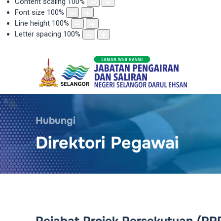
Content scaling
100
%
Font size
100
%
Line height
100
%
Letter spacing
100
%
Hubungi
Direktori Pegawai
Pejabat Projek Persekutuan (PP