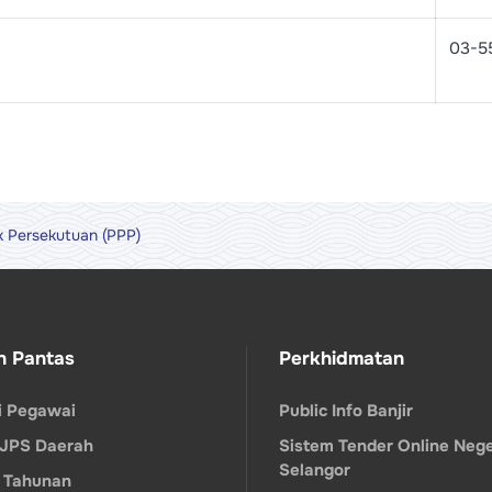
03-5
k Persekutuan (PPP)
n Pantas
Perkhidmatan
ri Pegawai
Public Info Banjir
 JPS Daerah
Sistem Tender Online Nege
Selangor
 Tahunan