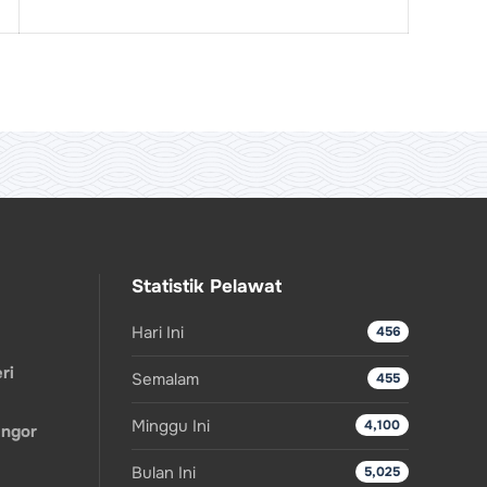
Statistik Pelawat
Hari Ini
456
ri
Semalam
455
Minggu Ini
4,100
angor
Bulan Ini
5,025