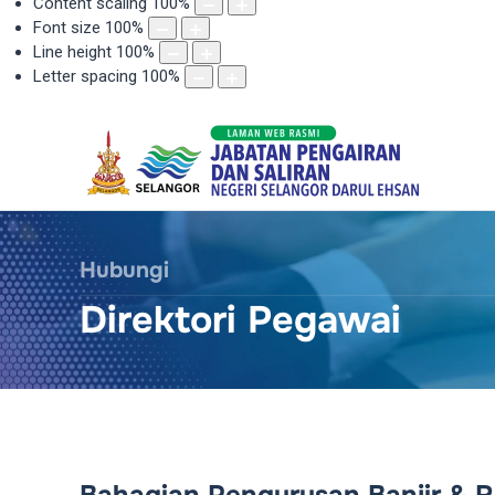
Content scaling
100
%
Font size
100
%
Line height
100
%
Letter spacing
100
%
Hubungi
Direktori Pegawai
Bahagian Pengurusan Banjir & 