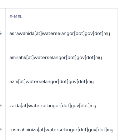
N
E-MEL
9
asrawahida[at]waterselangor[dot]gov[dot]my
amirahk[at]waterselangor[dot]gov[dot]my
azni[at]waterselangor[dot]gov[dot]my
9
zaida[at]waterselangor[dot]gov[dot]my
9
rusmahainiza[at]waterselangor[dot]gov[dot]my