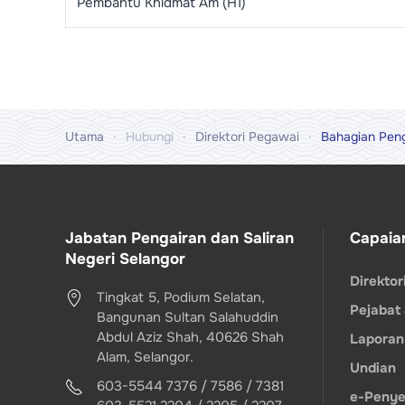
Pembantu Khidmat Am (H1)
Utama
Hubungi
Direktori Pegawai
Bahagian Peng
Jabatan Pengairan dan Saliran
Capaia
Negeri Selangor
Direkto
Tingkat 5, Podium Selatan,
Pejabat
Bangunan Sultan Salahuddin
Abdul Aziz Shah, 40626 Shah
Laporan
Alam, Selangor.
Undian
603-5544 7376 / 7586 / 7381
e-Penye