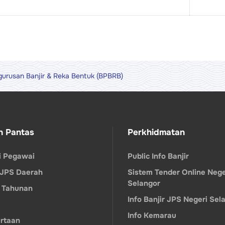
urusan Banjir & Reka Bentuk (BPBRB)
n Pantas
Perkhidmatan
ri Pegawai
Public Info Banjir
 JPS Daerah
Sistem Tender Online Nege
Selangor
 Tahunan
Info Banjir JPS Negeri Sel
Info Kemarau
rtaan