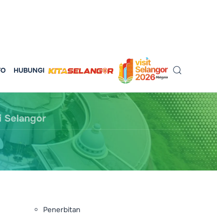
FO
HUBUNGI
i Selangor
Penerbitan