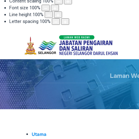
Content scaling
100
%
Font size
100
%
Line height
100
%
Letter spacing
100
%
Laman Web
Utama