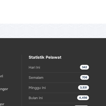
Statistik Pelawat
Hari Ini
342
ri
Semalam
706
Minggu Ini
3,531
angor
Bulan Ini
4,456
gor