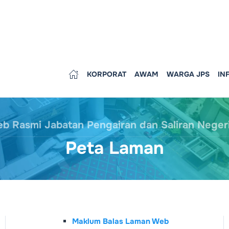
KORPORAT
AWAM
WARGA JPS
IN
 Rasmi Jabatan Pengairan dan Saliran Neger
Peta Laman
Maklum Balas Laman Web